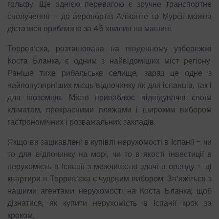
гольфу. Ще однією перевагою є зручне транспортне
сполучення – до аеропортів Аліканте та Мурсії можна
дістатися приблизно за 45 хвилин на машині.
Торрев’єха, розташована на південному узбережжі
Коста Бланка, є одним з найвідоміших міст регіону.
Раніше тихе рибальське селище, зараз це одне з
найпопулярніших місць відпочинку як для іспанців, так і
для іноземців. Місто приваблює відвідувачів своїм
кліматом, прекрасними пляжами і широким вибором
гастрономічних і розважальних закладів.
Якщо ви зацікавлені в купівлі нерухомості в Іспанії – чи
то для відпочинку на морі, чи то в якості інвестиції в
нерухомість в Іспанії з можливістю здачі в оренду – ці
квартири в Торрев’єха є чудовим вибором. Зв’яжіться з
нашими агентами нерухомості на Коста Бланка, щоб
дізнатися, як купити нерухомість в Іспанії крок за
кроком.