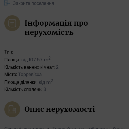
Закрите поселення
Інформація про
нерухомість
Тип:
2
Площа:
від 107.57 m
Кількість ванних кімнат:
2
Місто:
Торрев'єха
2
Площа ділянки:
від m
Кількість спалень:
3
Опис нерухомості
Сучасні квартири в Торрев’єха на узбережжі Коста