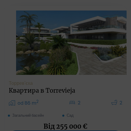
Торрев'єха
Квартира в Torrevieja
2
2
2
od 86 m
Загальний басейн
Сад
Від
255 000
€