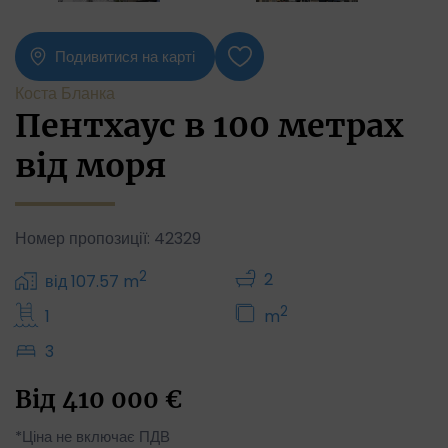
Подивитися на карті
Коста Бланка
Пентхаус в 100 метрах
від моря
Номер пропозиції: 42329
2
2
від 107.57 m
2
1
m
3
Від
410 000
€
*Ціна не включає ПДВ