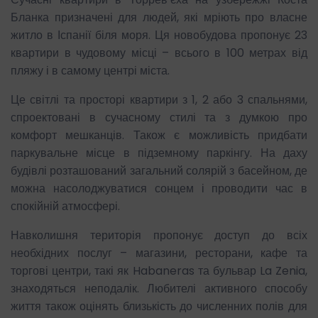
Бланка призначені для людей, які мріють про власне
житло в Іспанії біля моря. Ця новобудова пропонує 23
квартири в чудовому місці – всього в 100 метрах від
пляжу і в самому центрі міста.
Це світлі та просторі квартири з 1, 2 або 3 спальнями,
спроектовані в сучасному стилі та з думкою про
комфорт мешканців. Також є можливість придбати
паркувальне місце в підземному паркінгу. На даху
будівлі розташований загальний солярій з басейном, де
можна насолоджуватися сонцем і проводити час в
спокійній атмосфері.
Навколишня територія пропонує доступ до всіх
необхідних послуг – магазини, ресторани, кафе та
торгові центри, такі як Habaneras та бульвар La Zenia,
знаходяться неподалік. Любителі активного способу
життя також оцінять близькість до численних полів для