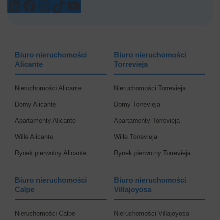
LINKEDIN
FACEBOOK
INSTAGRAM
TIKTOK
YOUTUBE
Biuro nieruchomości
Biuro nieruchomości
Alicante
Torrevieja
Nieruchomości Alicante
Nieruchomości Torrevieja
Domy Alicante
Domy Torrevieja
Apartamenty Alicante
Apartamenty Torrevieja
Wille Alicante
Wille Torrevieja
Rynek pierwotny Alicante
Rynek pierwotny Torrevieja
Biuro nieruchomości
Biuro nieruchomości
Calpe
Villajoyosa
Nieruchomości Calpe
Nieruchomości Villajoyosa