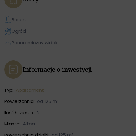
Basen
Ogród
Panoramiczny widok
Informacje o inwestycji
Typ:
Apartament
Powierzchnia:
od 125 m²
Ilość łazienek:
2
Miasto:
Altea
Powierzchnia działki:
od 125 m²