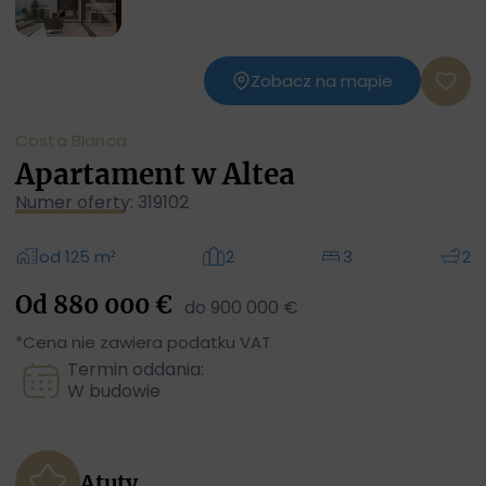
Zobacz na mapie
Costa Blanca
Apartament w Altea
Numer oferty: 319102
od 125 m²
2
3
2
Od 880 000 €
do 900 000 €
*Cena nie zawiera podatku VAT
Termin oddania:
W budowie
Atuty