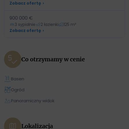
Zobacz ofertę
›
900 000 €
3 sypialnie
2 łazienki
125 m²
Zobacz ofertę
›
Co otrzymamy w cenie
Basen
Ogród
Panoramiczny widok
Lokalizacja