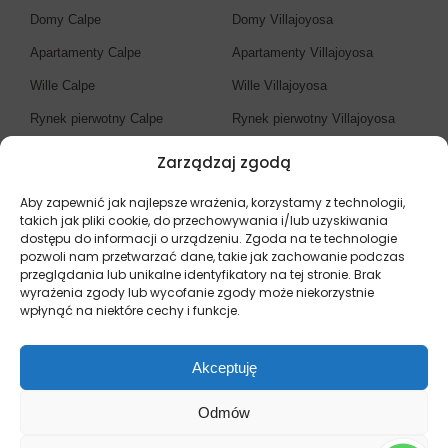
Domy Calpe
Domy Villajoyosa
Apartamenty Calpe
Apartamenty Villajoyosa
Wille Calpe
Wille Villajoyosa
Rynek pierwotny Calpe
Rynek pierwotny Villajoyosa
Zarządzaj zgodą
Biuro nieruchomości
Costa Blanca
Aby zapewnić jak najlepsze wrażenia, korzystamy z technologii,
takich jak pliki cookie, do przechowywania i/lub uzyskiwania
dostępu do informacji o urządzeniu. Zgoda na te technologie
Nieruchomości Costa Blanca
pozwoli nam przetwarzać dane, takie jak zachowanie podczas
przeglądania lub unikalne identyfikatory na tej stronie. Brak
Domy Costa Blanca
wyrażenia zgody lub wycofanie zgody może niekorzystnie
Apartamenty Costa Blanca
wpłynąć na niektóre cechy i funkcje.
Wille Costa Blanca
Akceptuję
Rynek pierwotny Costa Blanca
Odmów