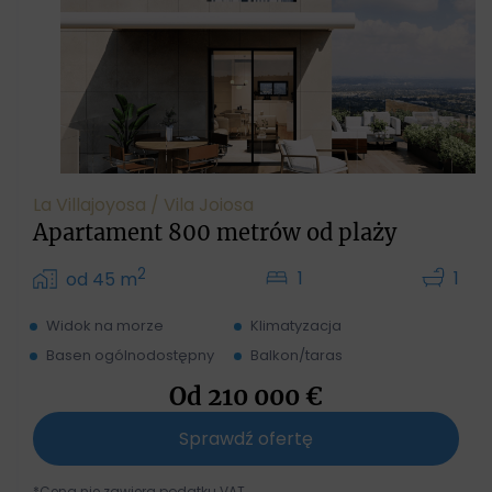
La Villajoyosa / Vila Joiosa
Apartament 800 metrów od plaży
2
1
1
od 45 m
Widok na morze
Klimatyzacja
Basen ogólnodostępny
Balkon/taras
Od
210 000
€
Sprawdź ofertę
*Cena nie zawiera podatku VAT