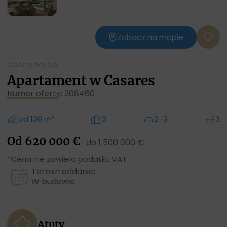
Zobacz na mapie
Costa del Sol
Apartament w Casares
Numer oferty: 208460
od 130 m²
3
2–3
3
Od 620 000 €
do 1 500 000 €
*Cena nie zawiera podatku VAT
Termin oddania:
W budowie
Atuty