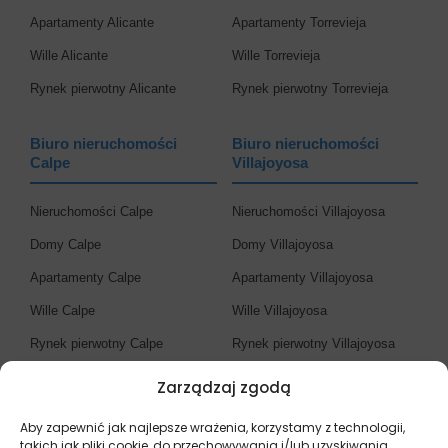
Apartamenty Alicante
Apartamenty Torrevieja
Wille Alicante
Wille Torrevieja
Rynek pierwotny Alicante
Rynek pierwotny Torrevieja
Biuro nieruchomości
Biuro nieruchomości
Calpe
Villajoyosa
Nieruchomości Calpe
Nieruchomości Villajoyosa
Domy Calpe
Domy Villajoyosa
Apartamenty Calpe
Apartamenty Villajoyosa
Wille Calpe
Wille Villajoyosa
Rynek pierwotny Calpe
Rynek pierwotny Villajoyosa
Zarządzaj zgodą
Biuro nieruchomości
Costa Blanca
Aby zapewnić jak najlepsze wrażenia, korzystamy z technologii,
takich jak pliki cookie, do przechowywania i/lub uzyskiwania