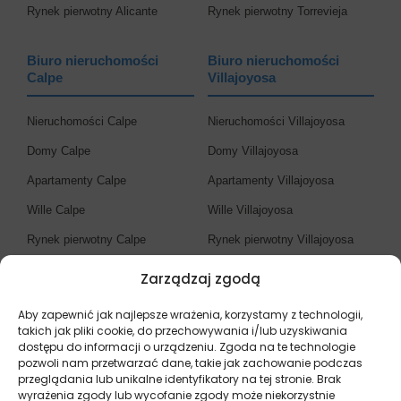
Rynek pierwotny Alicante
Rynek pierwotny Torrevieja
Biuro nieruchomości
Biuro nieruchomości
Calpe
Villajoyosa
Nieruchomości Calpe
Nieruchomości Villajoyosa
Domy Calpe
Domy Villajoyosa
Apartamenty Calpe
Apartamenty Villajoyosa
Wille Calpe
Wille Villajoyosa
Rynek pierwotny Calpe
Rynek pierwotny Villajoyosa
Zarządzaj zgodą
Biuro nieruchomości
Costa Blanca
Aby zapewnić jak najlepsze wrażenia, korzystamy z technologii,
takich jak pliki cookie, do przechowywania i/lub uzyskiwania
dostępu do informacji o urządzeniu. Zgoda na te technologie
Nieruchomości Costa Blanca
pozwoli nam przetwarzać dane, takie jak zachowanie podczas
przeglądania lub unikalne identyfikatory na tej stronie. Brak
Domy Costa Blanca
wyrażenia zgody lub wycofanie zgody może niekorzystnie