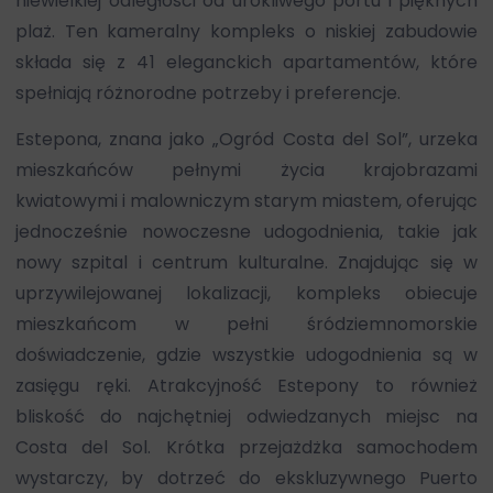
niewielkiej odległości od urokliwego portu i pięknych
plaż. Ten kameralny kompleks o niskiej zabudowie
składa się z 41 eleganckich apartamentów, które
spełniają różnorodne potrzeby i preferencje.
Estepona, znana jako „Ogród Costa del Sol”, urzeka
mieszkańców pełnymi życia krajobrazami
kwiatowymi i malowniczym starym miastem, oferując
jednocześnie nowoczesne udogodnienia, takie jak
nowy szpital i centrum kulturalne. Znajdując się w
uprzywilejowanej lokalizacji, kompleks obiecuje
mieszkańcom w pełni śródziemnomorskie
doświadczenie, gdzie wszystkie udogodnienia są w
zasięgu ręki. Atrakcyjność Estepony to również
bliskość do najchętniej odwiedzanych miejsc na
Costa del Sol. Krótka przejażdżka samochodem
wystarczy, by dotrzeć do ekskluzywnego Puerto