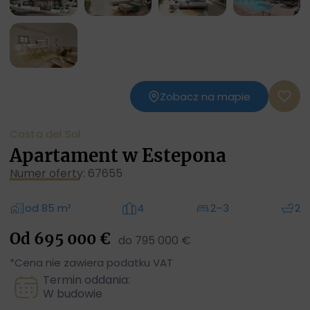
Zobacz na mapie
Costa del Sol
Apartament w Estepona
Numer oferty: 67655
od 85 m²
4
2–3
2
Od 695 000 €
do 795 000 €
*Cena nie zawiera podatku VAT
Termin oddania:
W budowie