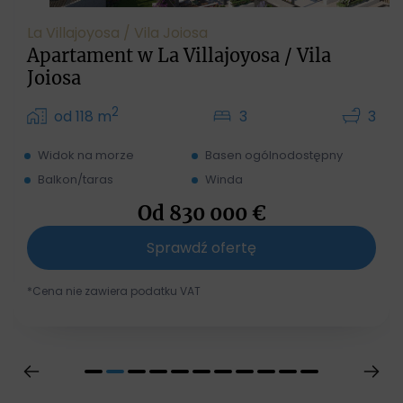
La Villajoyosa / Vila Joiosa
Apartament w La Villajoyosa / Vila
Joiosa
2
3
3
od 118 m
Widok na morze
Basen ogólnodostępny
Balkon/taras
Winda
Od
830 000
€
Sprawdź ofertę
*Cena nie zawiera podatku VAT