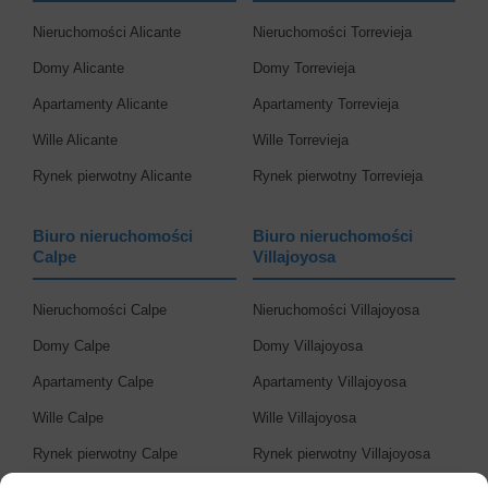
Nieruchomości Alicante
Nieruchomości Torrevieja
Domy Alicante
Domy Torrevieja
Apartamenty Alicante
Apartamenty Torrevieja
Wille Alicante
Wille Torrevieja
Rynek pierwotny Alicante
Rynek pierwotny Torrevieja
Biuro nieruchomości
Biuro nieruchomości
Calpe
Villajoyosa
Nieruchomości Calpe
Nieruchomości Villajoyosa
Domy Calpe
Domy Villajoyosa
Apartamenty Calpe
Apartamenty Villajoyosa
Wille Calpe
Wille Villajoyosa
Rynek pierwotny Calpe
Rynek pierwotny Villajoyosa