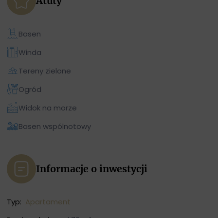
Atuty
Basen
Winda
Tereny zielone
Ogród
Widok na morze
Basen wspólnotowy
Informacje o inwestycji
Typ:
Apartament