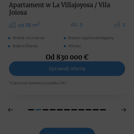
Apartament w La Villajoyosa / Vila
Joiosa
2
3
3
od 118 m
Widok na morze
Basen ogólnodostępny
Balkon/taras
Winda
Od
830 000
€
Sprawdź ofertę
*Cena nie zawiera podatku VAT