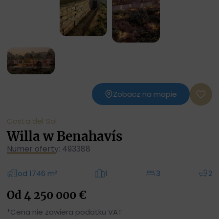
Zobacz na mapie
Costa del Sol
Willa w Benahavís
Numer oferty: 493388
od 1746 m²
1
3
2
Od 4 250 000 €
*Cena nie zawiera podatku VAT