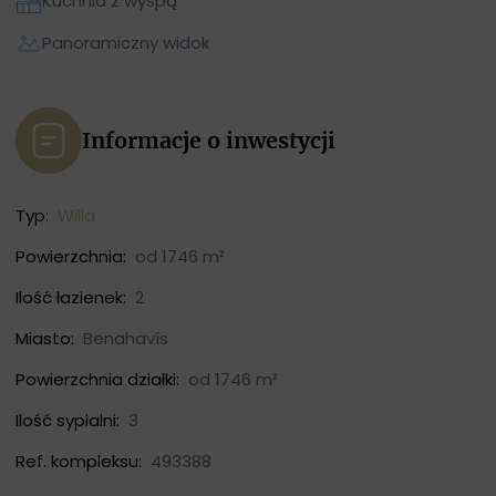
Kuchnia z wyspą
Panoramiczny widok
Informacje o inwestycji
Typ:
Willa
Powierzchnia:
od 1746 m²
Ilość łazienek:
2
Miasto:
Benahavís
Powierzchnia działki:
od 1746 m²
Ilość sypialni:
3
Ref. kompleksu:
493388