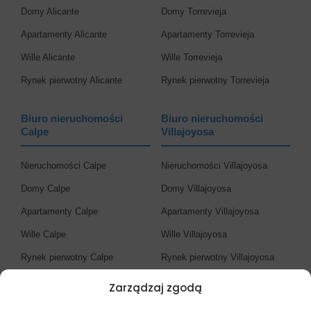
Domy Alicante
Domy Torrevieja
Apartamenty Alicante
Apartamenty Torrevieja
Wille Alicante
Wille Torrevieja
Rynek pierwotny Alicante
Rynek pierwotny Torrevieja
Biuro nieruchomości
Biuro nieruchomości
Calpe
Villajoyosa
Nieruchomości Calpe
Nieruchomości Villajoyosa
Domy Calpe
Domy Villajoyosa
Apartamenty Calpe
Apartamenty Villajoyosa
Wille Calpe
Wille Villajoyosa
Rynek pierwotny Calpe
Rynek pierwotny Villajoyosa
Zarządzaj zgodą
Biuro nieruchomości
Costa Blanca