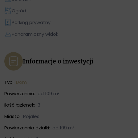
Ogród
Parking prywatny
Panoramiczny widok
Informacje o inwestycji
Typ:
Dom
Powierzchnia:
od 109 m²
Ilość łazienek:
3
Miasto:
Rojales
Powierzchnia działki:
od 109 m²