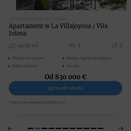
La Villajoyosa / Vila Joiosa
Apartament w La Villajoyosa / Vila
Joiosa
2
3
3
od 118 m
Widok na morze
Basen ogólnodostępny
Balkon/taras
Winda
Od
830 000
€
Sprawdź ofertę
*Cena nie zawiera podatku VAT