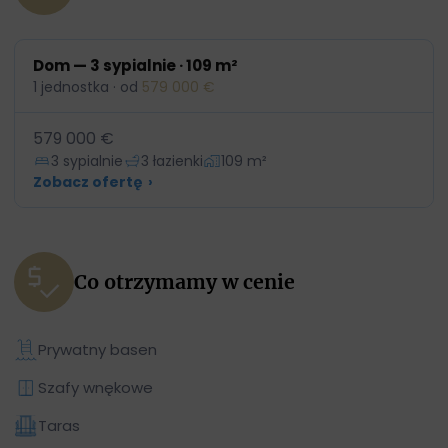
Dom — 3 sypialnie · 109 m²
1 jednostka · od
579 000 €
579 000 €
3 sypialnie
3 łazienki
109 m²
Zobacz ofertę
›
Co otrzymamy w cenie
Prywatny basen
Szafy wnękowe
Taras