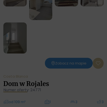
Zobacz na mapie
Costa Blanca
Dom w Rojales
Numer oferty: 24771
od 109 m²
1
3
3