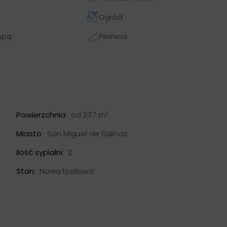
Ogród
spą
Piwnica
Powierzchnia:
od 237 m²
Miasto:
San Miguel de Salinas
Ilość sypialni:
2
Stan:
Nowa budowa