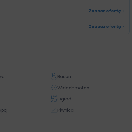
Zobacz ofertę
›
Zobacz ofertę
›
we
Basen
Widedomofon
Ogród
spą
Piwnica