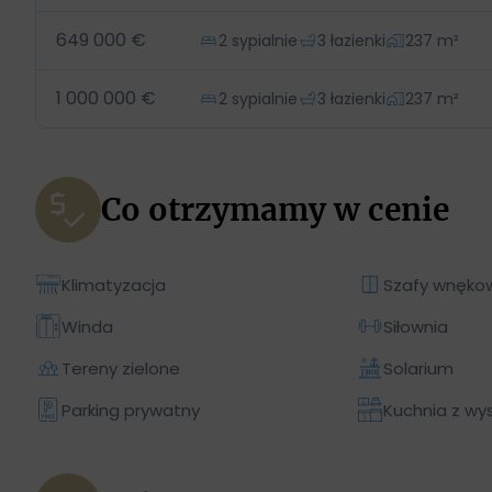
649 000 €
2 sypialnie
3 łazienki
237 m²
1 000 000 €
2 sypialnie
3 łazienki
237 m²
Co otrzymamy w cenie
Klimatyzacja
Szafy wnęko
Winda
Siłownia
Tereny zielone
Solarium
Parking prywatny
Kuchnia z wy