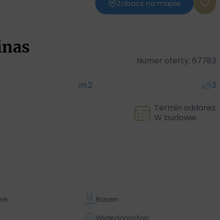
Zobacz na mapie
inas
Numer oferty: 67783
2
3
Termin oddania:
W budowie
we
Basen
Widedomofon