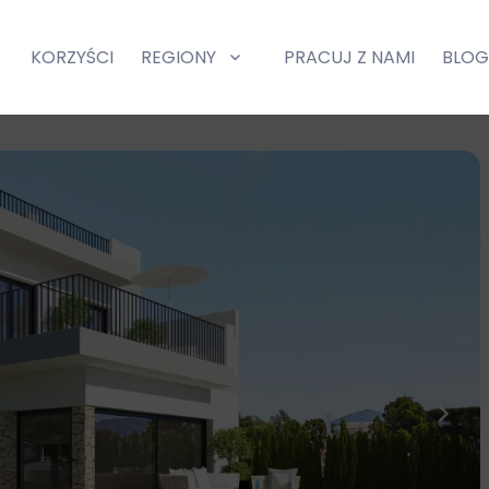
KORZYŚCI
REGIONY
PRACUJ Z NAMI
BLO
and
expand
d
child
nu
menu