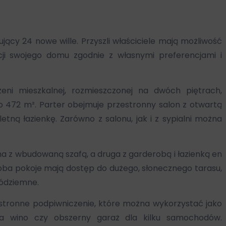
ący 24 nowe wille. Przyszli właściciele mają możliwość
ji swojego domu zgodnie z własnymi preferencjami i
eni mieszkalnej, rozmieszczonej na dwóch piętrach,
do 472 m². Parter obejmuje przestronny salon z otwartą
ną łazienkę. Zarówno z salonu, jak i z sypialni można
dna z wbudowaną szafą, a druga z garderobą i łazienką en
a oba pokoje mają dostęp do dużego, słonecznego tarasu,
ródziemne.
stronne podpiwniczenie, które można wykorzystać jako
ę na wino czy obszerny garaż dla kilku samochodów.