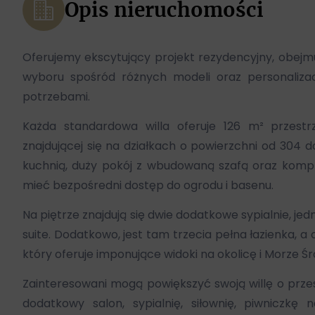
Opis nieruchomości
Oferujemy ekscytujący projekt rezydencyjny, obejmuj
wyboru spośród różnych modeli oraz personalizac
potrzebami.
Każda standardowa willa oferuje 126 m² przestrz
znajdującej się na działkach o powierzchni od 304 
kuchnią, duży pokój z wbudowaną szafą oraz komplet
mieć bezpośredni dostęp do ogrodu i basenu.
Na piętrze znajdują się dwie dodatkowe sypialnie, je
suite. Dodatkowo, jest tam trzecia pełna łazienka, 
który oferuje imponujące widoki na okolicę i Morze Ś
Zainteresowani mogą powiększyć swoją willę o prze
dodatkowy salon, sypialnię, siłownię, piwniczk