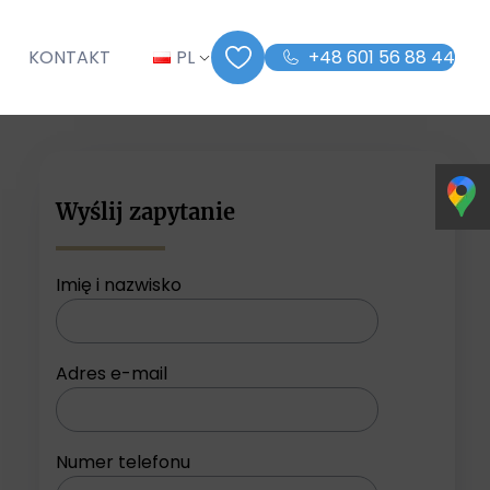
G
KONTAKT
PL
+48 601 56 88 44
Wyślij zapytanie
Imię i nazwisko
Adres e-mail
Numer telefonu