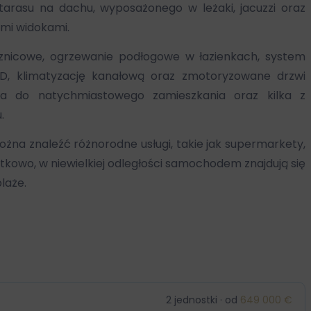
tarasu na dachu, wyposażonego w leżaki, jacuzzi oraz
mi widokami.
ysznicowe, ogrzewanie podłogowe w łazienkach, system
D, klimatyzację kanałową oraz zmotoryzowane drzwi
la do natychmiastowego zamieszkania oraz kilka z
.
ożna znaleźć różnorodne usługi, takie jak supermarkety,
datkowo, w niewielkiej odległości samochodem znajdują się
laże.
2 jednostki · od
649 000 €