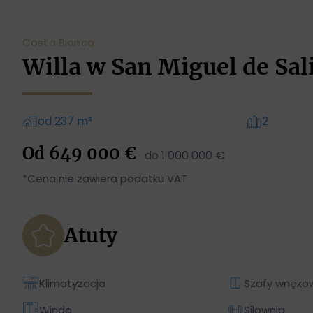
Costa Blanca
Willa w San Miguel de Sal
od 237 m²
2
Od 649 000 €
do 1 000 000 €
*Cena nie zawiera podatku VAT
Atuty
Klimatyzacja
Szafy wnęko
Winda
Siłownia