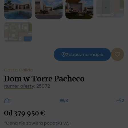
Zobacz na mapie
Costa Cálida
Dom w Torre Pacheco
Numer oferty: 25072
1
3
2
Od 379 950 €
*Cena nie zawiera podatku VAT