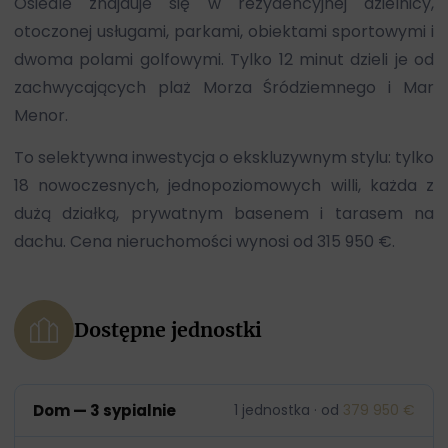
Osiedle znajduje się w rezydencyjnej dzielnicy,
otoczonej usługami, parkami, obiektami sportowymi i
dwoma polami golfowymi. Tylko 12 minut dzieli je od
zachwycających plaż Morza Śródziemnego i Mar
Menor.
To selektywna inwestycja o ekskluzywnym stylu: tylko
18 nowoczesnych, jednopoziomowych willi, każda z
dużą działką, prywatnym basenem i tarasem na
dachu. Cena nieruchomości wynosi od 315 950 €.
Dostępne jednostki
Dom — 3 sypialnie
1 jednostka · od
379 950 €