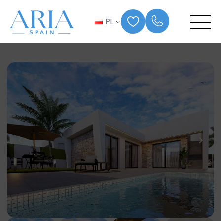
PL
Przejdź
do
treści