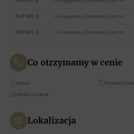
829 000 €
3 sypialnie
3 łazienki
140 m²
849 900 €
3 sypialnie
3 łazienki
140 m²
869 900 €
3 sypialnie
3 łazienki
140 m²
Co otrzymamy w cenie
Basen
Prywatny ba
Widok na ulicę
Lokalizacja