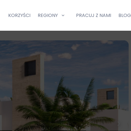
KORZYŚCI
REGIONY
PRACUJ Z NAMI
BLO
and
expand
d
child
nu
menu