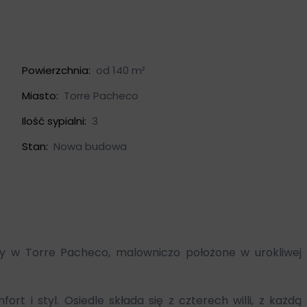
Powierzchnia:
od 140 m²
Miasto:
Torre Pacheco
Ilość sypialni:
3
Stan:
Nowa budowa
y w Torre Pacheco, malowniczo położone w urokliwej
t i styl. Osiedle składa się z czterech willi, z każdą