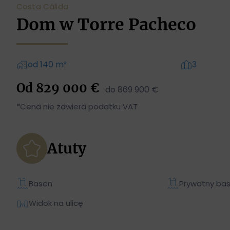
Costa Cálida
Dom w Torre Pacheco
od 140 m²
3
Od 829 000 €
do 869 900 €
*Cena nie zawiera podatku VAT
Atuty
Basen
Prywatny ba
Widok na ulicę