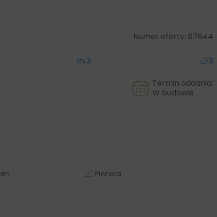
Numer oferty: 67644
3
3
Termin oddania:
W budowie
sen
Piwnica