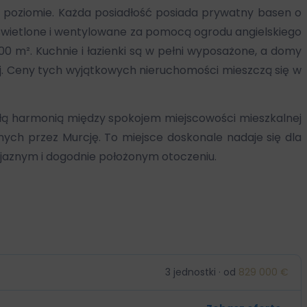
nym poziomie. Każda posiadłość posiada prywatny basen o
wietlone i wentylowane za pomocą ogrodu angielskiego
00 m². Kuchnie i łazienki są w pełni wyposażone, a domy
j. Ceny tych wyjątkowych nieruchomości mieszczą się w
łą harmonią między spokojem miejscowości mieszkalnej
ch przez Murcję. To miejsce doskonale nadaje się dla
jaznym i dogodnie położonym otoczeniu.
3 jednostki · od
829 000 €