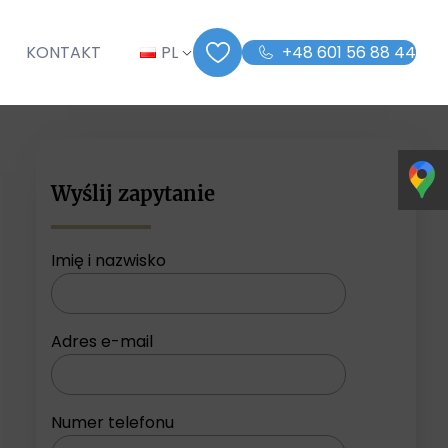
G
KONTAKT
PL
+48 601 56 88 44
Wyślij zapytanie
Imię i nazwisko
Adres e-mail
Numer telefonu