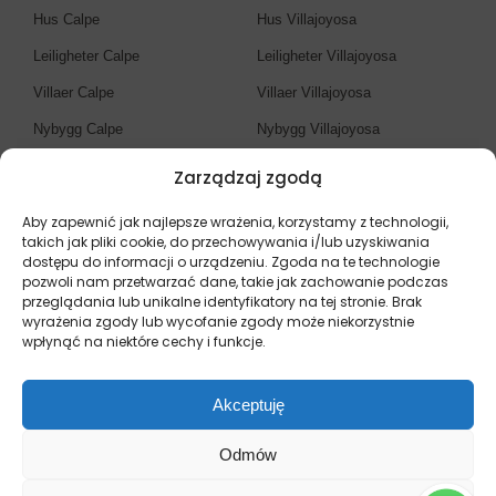
Hus Calpe
Hus Villajoyosa
Leiligheter Calpe
Leiligheter Villajoyosa
Villaer Calpe
Villaer Villajoyosa
Nybygg Calpe
Nybygg Villajoyosa
Zarządzaj zgodą
Eiendomsmegler Costa
Blanca
Aby zapewnić jak najlepsze wrażenia, korzystamy z technologii,
takich jak pliki cookie, do przechowywania i/lub uzyskiwania
dostępu do informacji o urządzeniu. Zgoda na te technologie
Eiendommer Costa Blanca
pozwoli nam przetwarzać dane, takie jak zachowanie podczas
przeglądania lub unikalne identyfikatory na tej stronie. Brak
Hus Costa Blanca
wyrażenia zgody lub wycofanie zgody może niekorzystnie
Leiligheter Costa Blanca
wpłynąć na niektóre cechy i funkcje.
Villaer Costa Blanca
Akceptuję
Nybygg Costa Blanca
Odmów