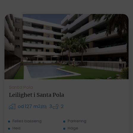
Santa Pola
Leilighet i Santa Pola
od 127 m
3
2
2
Felles basseng
Parkering
Heis
Hage