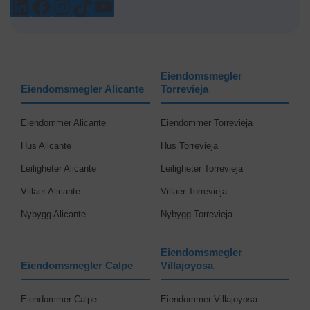
LINKEDIN
FACEBOOK
INSTAGRAM
TIKTOK
YOUTUBE
Eiendomsmegler
Eiendomsmegler Alicante
Torrevieja
Eiendommer Alicante
Eiendommer Torrevieja
Hus Alicante
Hus Torrevieja
Leiligheter Alicante
Leiligheter Torrevieja
Villaer Alicante
Villaer Torrevieja
Nybygg Alicante
Nybygg Torrevieja
Eiendomsmegler
Eiendomsmegler Calpe
Villajoyosa
Eiendommer Calpe
Eiendommer Villajoyosa