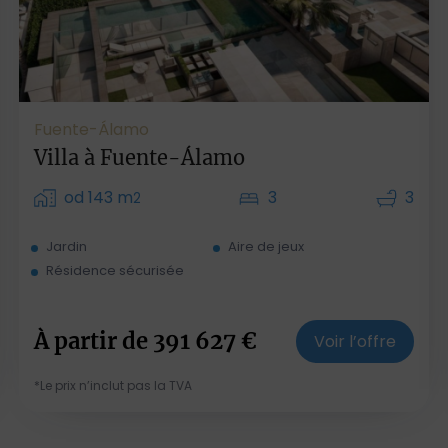
Fuente-Álamo
Villa à Fuente-Álamo
od 143 m
3
3
2
Jardin
Aire de jeux
Résidence sécurisée
À partir de
391 627
€
Voir l’offre
*Le prix n’inclut pas la TVA