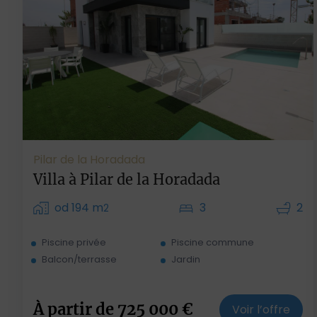
Pilar de la Horadada
Villa à Pilar de la Horadada
od 194 m
3
2
2
Piscine privée
Piscine commune
Balcon/terrasse
Jardin
À partir de
725 000
€
Voir l’offre