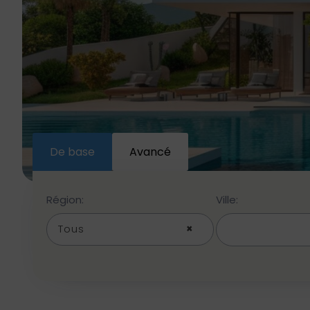
De base
Avancé
Région:
Ville:
Tous
×