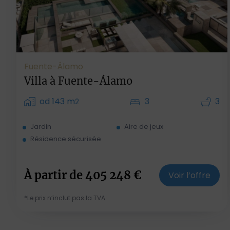
Fuente-Álamo
Villa à Fuente-Álamo
od 143 m
3
3
2
Jardin
Aire de jeux
Résidence sécurisée
À partir de
405 248
€
Voir l’offre
*Le prix n’inclut pas la TVA