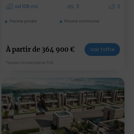
od 108 m
3
2
2
Piscine privée
Piscine commune
À partir de
364 900
€
Voir l’offre
*Le prix n’inclut pas la TVA