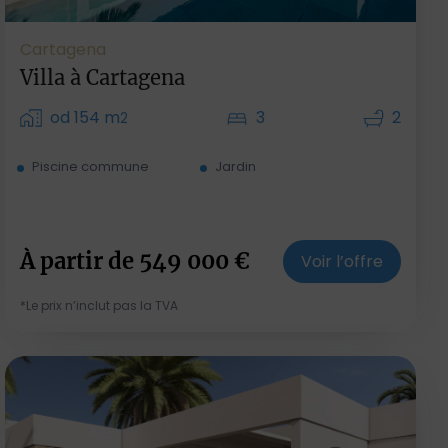
Cartagena
Villa à Cartagena
od 154 m
3
2
2
Piscine commune
Jardin
À partir de
549 000
€
Voir l’offre
*Le prix n’inclut pas la TVA