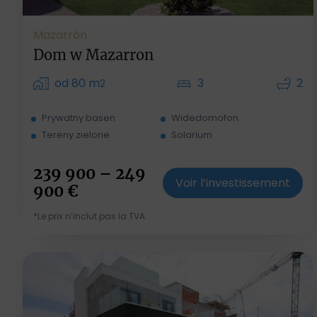
Mazarrón
Dom w Mazarron
od 80 m
3
2
2
Prywatny basen
Widedomofon
Tereny zielone
Solarium
239 900 – 249
Voir l’investissement
900
€
*Le prix n’inclut pas la TVA