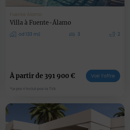
Fuente Alamo
Villa à Fuente-Álamo
od 133 m
3
2
2
À partir de
391 900
€
Voir l’offre
*Le prix n’inclut pas la TVA