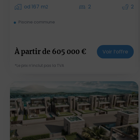
od 167 m
2
2
2
Piscine commune
À partir de
605 000
€
Voir l’offre
*Le prix n’inclut pas la TVA