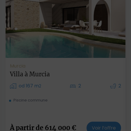
Murcia
Villa à Murcia
od 167 m
2
2
2
Piscine commune
À partir de
614 000
€
Voir l’offre