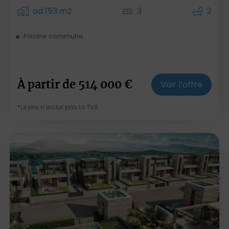
od 153 m
3
2
2
Piscine commune
À partir de
514 000
€
Voir l’offre
*Le prix n’inclut pas la TVA