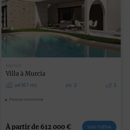
Murcia
Villa à Murcia
od 167 m
2
2
2
Piscine commune
À partir de
612 000
€
Voir l’offre