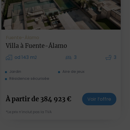
Fuente-Álamo
Villa à Fuente-Álamo
od 143 m
3
3
2
Jardin
Aire de jeux
Résidence sécurisée
À partir de
384 923
€
Voir l’offre
*Le prix n’inclut pas la TVA