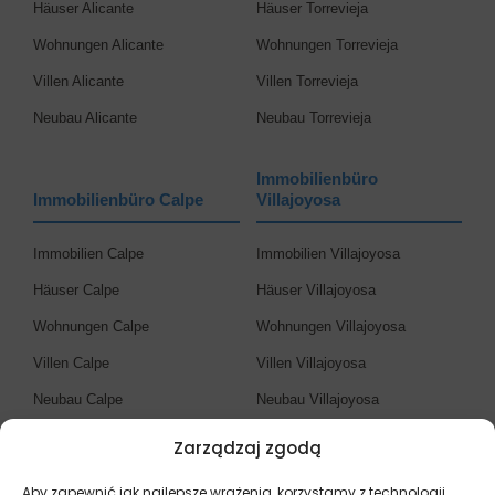
Häuser Alicante
Häuser Torrevieja
Wohnungen Alicante
Wohnungen Torrevieja
Villen Alicante
Villen Torrevieja
Neubau Alicante
Neubau Torrevieja
Immobilienbüro
Immobilienbüro Calpe
Villajoyosa
Immobilien Calpe
Immobilien Villajoyosa
Häuser Calpe
Häuser Villajoyosa
Wohnungen Calpe
Wohnungen Villajoyosa
Villen Calpe
Villen Villajoyosa
Neubau Calpe
Neubau Villajoyosa
Zarządzaj zgodą
Immobilienbüro Costa
Blanca
Aby zapewnić jak najlepsze wrażenia, korzystamy z technologii,