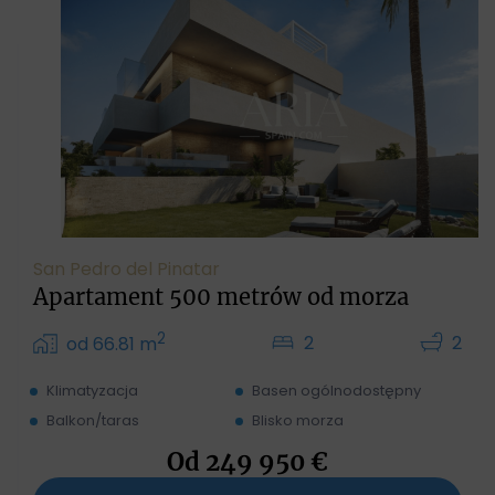
San Pedro del Pinatar
Apartament 500 metrów od morza
2
2
2
od 66.81 m
Klimatyzacja
Basen ogólnodostępny
Balkon/taras
Blisko morza
Od
249 950
€