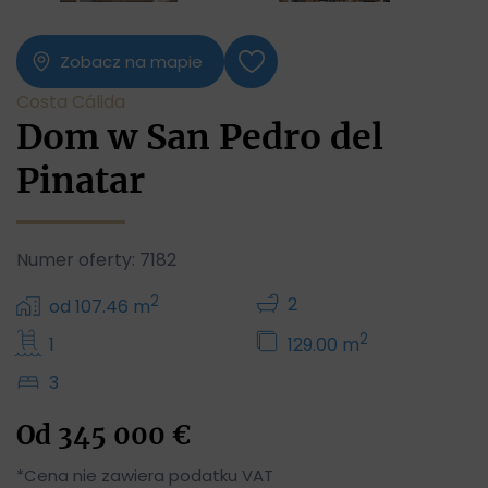
Zobacz na mapie
Costa Cálida
Dom w San Pedro del
Pinatar
Numer oferty: 7182
2
2
od 107.46 m
2
1
129.00 m
3
Od
345 000
€
*Cena nie zawiera podatku VAT