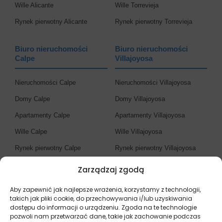
Wille Alicante
Wille Torrevieja
Rynek pierwotny Alicante
Rynek pierwotny Torrevieja
Biuro nieruchomości
Biuro nieruchomości
Calpe
Villajoyosa
Nieruchomości Calpe
Nieruchomości Villajoyosa
Domy Calpe
Domy Villajoyosa
Apartamenty Calpe
Apartamenty Villajoyosa
Wille Calpe
Wille Villajoyosa
Rynek pierwotny Calpe
Rynek pierwotny Villajoyosa
Zarządzaj zgodą
Biuro nieruchomości
Costa Blanca
Aby zapewnić jak najlepsze wrażenia, korzystamy z technologii,
takich jak pliki cookie, do przechowywania i/lub uzyskiwania
dostępu do informacji o urządzeniu. Zgoda na te technologie
Nieruchomości Costa Blanca
pozwoli nam przetwarzać dane, takie jak zachowanie podczas