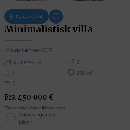
Se på kortet
Minimalistisk villa
Tilbudsnummer: 2617
2
3
fra 118.68 m
2
1
388 m
3
Fra
450 000
€
*Prisen inkluderer ikke moms
Afleveringsdato:
Låner