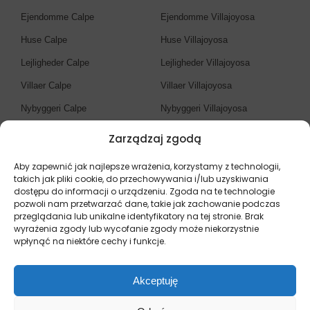
Ejendomme Calpe
Ejendomme Villajoyosa
Huse Calpe
Huse Villajoyosa
Lejligheder Calpe
Lejligheder Villajoyosa
Villaer Calpe
Villaer Villajoyosa
Nybyggeri Calpe
Nybyggeri Villajoyosa
Zarządzaj zgodą
Ejendomsmægler Costa
Blanca
Aby zapewnić jak najlepsze wrażenia, korzystamy z technologii,
takich jak pliki cookie, do przechowywania i/lub uzyskiwania
dostępu do informacji o urządzeniu. Zgoda na te technologie
Ejendomme Costa Blanca
pozwoli nam przetwarzać dane, takie jak zachowanie podczas
przeglądania lub unikalne identyfikatory na tej stronie. Brak
Huse Costa Blanca
wyrażenia zgody lub wycofanie zgody może niekorzystnie
Lejligheder Costa Blanca
wpłynąć na niektóre cechy i funkcje.
Villaer Costa Blanca
Akceptuję
Nybyggeri Costa Blanca