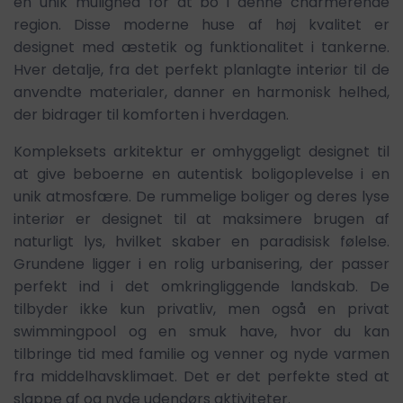
en unik mulighed for at bo i denne charmerende
region. Disse moderne huse af høj kvalitet er
designet med æstetik og funktionalitet i tankerne.
Hver detalje, fra det perfekt planlagte interiør til de
anvendte materialer, danner en harmonisk helhed,
der bidrager til komforten i hverdagen.
Kompleksets arkitektur er omhyggeligt designet til
at give beboerne en autentisk boligoplevelse i en
unik atmosfære. De rummelige boliger og deres lyse
interiør er designet til at maksimere brugen af
naturligt lys, hvilket skaber en paradisisk følelse.
Grundene ligger i en rolig urbanisering, der passer
perfekt ind i det omkringliggende landskab. De
tilbyder ikke kun privatliv, men også en privat
swimmingpool og en smuk have, hvor du kan
tilbringe tid med familie og venner og nyde varmen
fra middelhavsklimaet. Det er det perfekte sted at
slappe af og nyde udendørs aktiviteter.