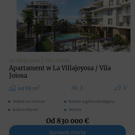
La Villajoyosa / Vila Joiosa
Apartament w La Villajoyosa / Vila
Joiosa
2
3
3
od 118 m
Widok na morze
Basen ogólnodostępny
Balkon/taras
Winda
Od
830 000
€
Sprawdź ofertę