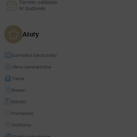
Termin oddania:
W budowie
Atuty
Komórka lokatorska
Okno zewnętrzne
Taras
Basen
Winda
Portiernia
Ochrona
Strefy ogrodowe