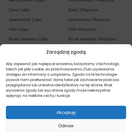
Nieruchomości Calpe
Nieruchomości Villajoyosa
Domy Calpe
Domy Villajoyosa
Apartamenty Calpe
Apartamenty Villajoyosa
Wille Calpe
Wille Villajoyosa
Rynek pierwotny Calpe
Rynek pierwotny Villajoyosa
Zarządzaj zgodą
Biuro nieruchomości
Costa Blanca
Aby zapewnić jak najlepsze wrażenia, korzystamy z technologii,
takich jak pliki cookie, do przechowywania i/lub uzyskiwania
dostępu do informacji o urządzeniu. Zgoda na te technologie
Nieruchomości Costa Blanca
pozwoli nam przetwarzać dane, takie jak zachowanie podczas
przeglądania lub unikalne identyfikatory na tej stronie. Brak
Domy Costa Blanca
wyrażenia zgody lub wycofanie zgody może niekorzystnie
Apartamenty Costa Blanca
wpłynąć na niektóre cechy i funkcje.
Wille Costa Blanca
Akceptuję
Rynek pierwotny Costa Blanca
Odmów