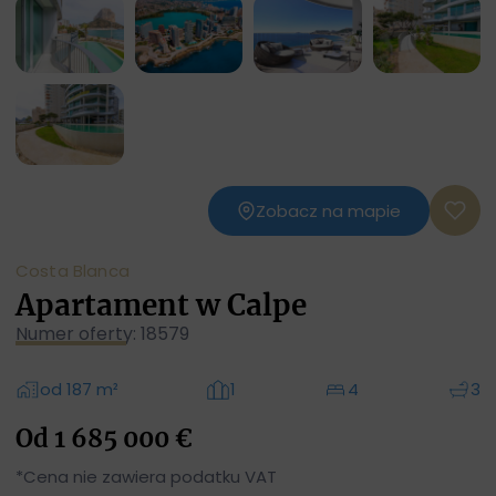
Zobacz na mapie
Costa Blanca
Apartament w Calpe
Numer oferty: 18579
od 187 m²
1
4
3
Od 1 685 000 €
*Cena nie zawiera podatku VAT