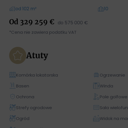
od 102 m²
10
Od 329 259 €
do 575 000 €
*Cena nie zawiera podatku VAT
Atuty
Komórka lokatorska
Ogrzewanie
Basen
Winda
Ochrona
Pole golfowe
Strefy ogrodowe
Sala wielofun
Ogród
Widok na mo