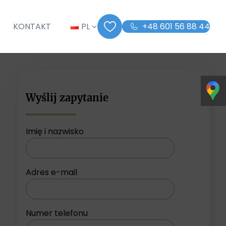
G
KONTAKT
PL
+48 601 56 88 44
Wyślij zapytanie
Imię i nazwisko
Adres e-mail
Numer telefonu