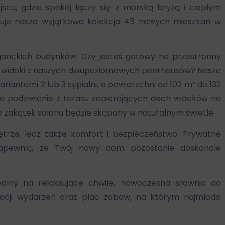
cu, gdzie spokój łączy się z morską bryzą i ciepłym
ruje nasza wyjątkowa kolekcja 45 nowych mieszkań w
eganckich budynków. Czy jesteś gotowy na przestronny
e widoki z naszych dwupoziomowych penthousów? Nasze
riantami 2 lub 3 sypialni, o powierzchni od 102 m² do 132
a podziwianie z tarasu zapierających dech widoków na
dy zakątek salonu będzie skąpany w naturalnym świetle.
ętrze, lecz także komfort i bezpieczeństwo. Prywatne
zapewnią, że Twój nowy dom pozostanie doskonale
alny na relaksujące chwile, nowoczesna siłownia do
acji wydarzeń oraz plac zabaw, na którym najmłodsi