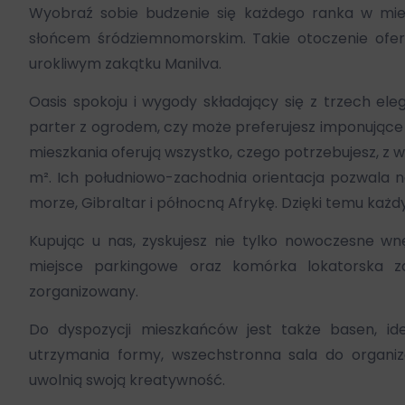
Wyobraź sobie budzenie się każdego ranka w miejs
słońcem śródziemnomorskim. Takie otoczenie ofe
urokliwym zakątku Manilva.
Oasis spokoju i wygody składający się z trzech el
parter z ogrodem, czy może preferujesz imponując
mieszkania oferują wszystko, czego potrzebujesz, z wa
m². Ich południowo-zachodnia orientacja pozwala n
morze, Gibraltar i północną Afrykę. Dzięki temu każ
Kupując u nas, zyskujesz nie tylko nowoczesne wn
miejsce parkingowe oraz komórka lokatorska 
zorganizowany.
Do dyspozycji mieszkańców jest także basen, ide
utrzymania formy, wszechstronna sala do organiz
uwolnią swoją kreatywność.