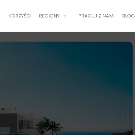
KORZYŚCI
REGIONY
PRACUJ Z NAMI
BLO
and
expand
d
child
nu
menu