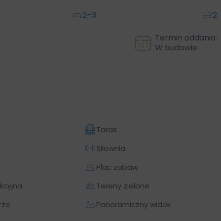
2–3
2
Termin oddania:
W budowie
Taras
Siłownia
Plac zabaw
kcyjna
Tereny zielone
rze
Panoramiczny widok