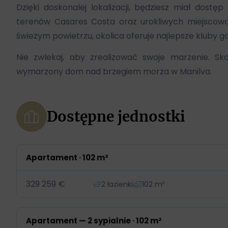
Dzięki doskonałej lokalizacji, będziesz miał dost
terenów Casares Costa oraz urokliwych miejscowośc
świeżym powietrzu, okolica oferuje najlepsze kluby go
Nie zwlekaj, aby zrealizować swoje marzenie. Sk
wymarzony dom nad brzegiem morza w Manilva.
Dostępne jednostki
Apartament · 102 m²
329 259 €
2 łazienki
102 m²
Apartament — 2 sypialnie · 102 m²