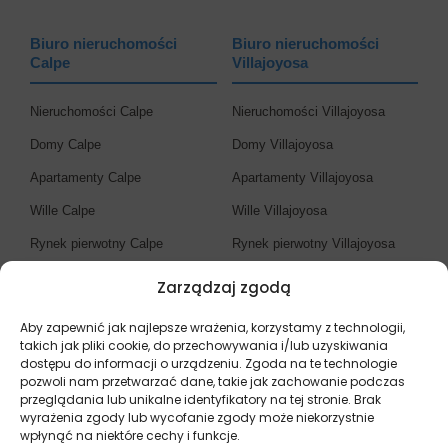
Biuro nieruchomości
Biuro nieruchomości
Calpe
Villajoyosa
Nieruchomości Calpe
Nieruchomości Villajoyosa
Domy Calpe
Domy Villajoyosa
Apartamenty Calpe
Apartamenty Villajoyosa
Wille Calpe
Wille Villajoyosa
Rynek pierwotny Calpe
Rynek pierwotny Villajoyosa
Zarządzaj zgodą
Biuro nieruchomości
Costa Blanca
Aby zapewnić jak najlepsze wrażenia, korzystamy z technologii,
takich jak pliki cookie, do przechowywania i/lub uzyskiwania
dostępu do informacji o urządzeniu. Zgoda na te technologie
Nieruchomości Costa Blanca
pozwoli nam przetwarzać dane, takie jak zachowanie podczas
przeglądania lub unikalne identyfikatory na tej stronie. Brak
Domy Costa Blanca
wyrażenia zgody lub wycofanie zgody może niekorzystnie
Apartamenty Costa Blanca
wpłynąć na niektóre cechy i funkcje.