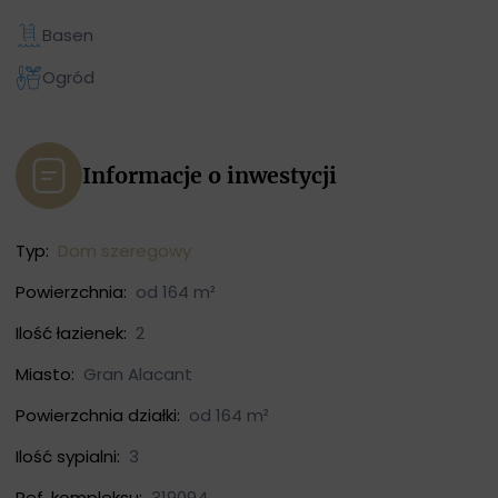
Basen
Ogród
Informacje o inwestycji
Typ:
Dom szeregowy
Powierzchnia:
od 164 m²
Ilość łazienek:
2
Miasto:
Gran Alacant
Powierzchnia działki:
od 164 m²
Ilość sypialni:
3
Ref. kompleksu:
319094