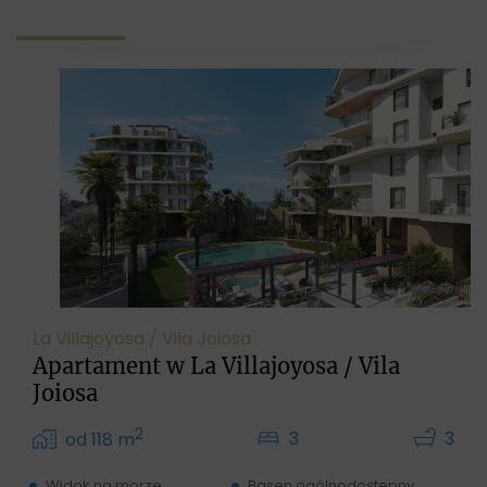
La Villajoyosa / Vila Joiosa
Apartament w La Villajoyosa / Vila
Joiosa
2
3
3
od 118 m
Widok na morze
Basen ogólnodostępny